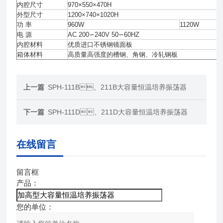
内腔尺寸
970×550×470H
外型尺寸
1200×740×1020H
功 率
960W
1120W
电 源
AC 200∽240V 50∽60HZ
内腔材料
优质进口不锈钢镜面板
箱体材料
高质量高强度的槽钢、角钢、冷轧钢板
上一篇
SPH-111B、211B大容量恒温培养振荡器
下一篇
SPH-111D、211D大容量恒温培养振荡器
在线留言
留言框
产品：
您的单位：