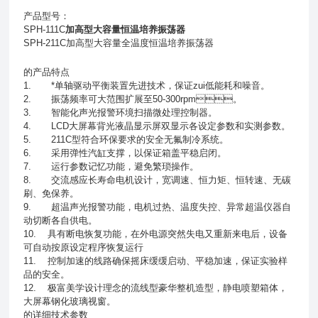
产品型号：
SPH-111C
加高型大容量恒温培养振荡器
SPH-211C加高型大容量全温度恒温培养振荡器
的
产品特点
1. *单轴驱动平衡装置先进技术，保证zui低能耗和噪音。
2. 振荡频率可大范围扩展至50-300rpm。
3. 智能化声光报警环境扫描微处理控制器。
4. LCD大屏幕背光液晶显示屏双显示各设定参数和实测参数。
5. 211C型符合环保要求的安全无氟制冷系统。
6. 采用弹性汽缸支撑，以保证箱盖平稳启闭。
7. 运行参数记忆功能，避免繁琐操作。
8. 交流感应长寿命电机设计，宽调速、恒力矩、恒转速、无碳
刷、免保养。
9. 超温声光报警功能，电机过热、温度失控、异常超温仪器自
动切断各自供电。
10. 具有断电恢复功能，在外电源突然失电又重新来电后，设备
可自动按原设定程序恢复运行
11. 控制加速的线路确保摇床缓缓启动、平稳加速，保证实验样
品的安全。
12. 极富美学设计理念的流线型豪华整机造型，静电喷塑箱体，
大屏幕钢化玻璃视窗。
的
详细技术参数