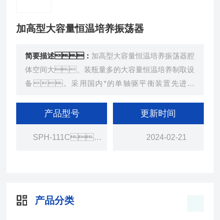
加高型大容量恒温培养振荡器
简要描述：
加高型大容量恒温培养振荡器腔
体空间大、装瓶量多的大容量恒温培养制取设
备。采用国内*的单轴驱平衡装置先进技
术，该结构没有机械硬磨擦，保证极低的
噪音和能耗，其在科研、中试及批量生
产品型号
更新时间
产中出众的表现倍受欢迎，在市场上有很高的占
SPH-111C、211C
2024-02-21
有率。
产品分类