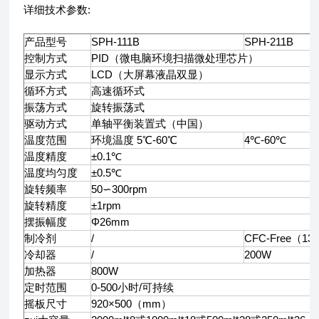
详细技术参数:
产品型号
SPH-111B
SPH-211B
控制方式
PID
（微电脑环境扫描微处理芯片）
显示方式
LCD
（大屏幕液晶双显）
循环方式
高速循环式
振荡方式
旋转振荡式
驱动方式
单轴平衡装置式（中国）
温度范围
环境温度 5℃-60℃
4
℃
-60
℃
温度精度
±0.1℃
温度均匀度
±0.5℃
旋转频率
50
∽300rpm
旋转精度
±1rpm
摆振幅度
Φ26mm
制冷剂
/
CFC-Free（13
冷却器
/
200W
加热器
800W
定时范围
0-500
小时/可持续
摇板尺寸
920
×500（mm）