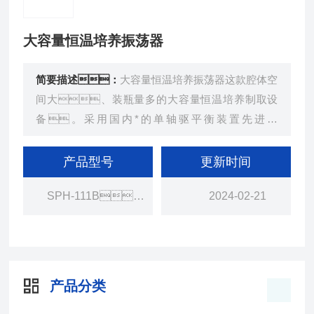
大容量恒温培养振荡器
简要描述：
大容量恒温培养振荡器这款腔体空
间大、装瓶量多的大容量恒温培养制取设
备。采用国内*的单轴驱平衡装置先进技
术，该结构没有机械硬磨擦，保证极低
的噪音和能耗，其在科研、中试及批量
产品型号
更新时间
生产中出众的表现倍受欢迎，在市场上有很高
SPH-111B、211B
2024-02-21
的占有率。
产品分类