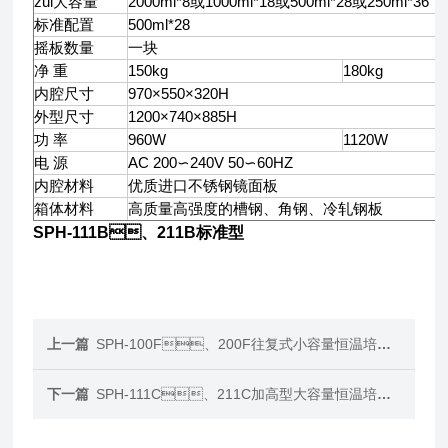
zui大容量
2000ml*8
或1000ml*18或500ml*28或250ml*36
标准配置
500ml*28
摇板数量
一块
净 重
150kg
180kg
内腔尺寸
970
×550×320H
外型尺寸
1200
×740×885H
功 率
960W
1120W
电 源
AC 200
∽240V 50∽60HZ
内腔材料
优质进口不锈钢镜面板
箱体材料
高质量高强度的槽钢、角钢、冷轧钢板
SPH-111B、211B标准型
上一篇
SPH-100F、200F往复式小容量恒温培养振荡器
下一篇
SPH-111C、211C加高型大容量恒温培养振荡器