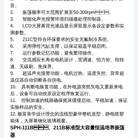
音。
2.
振荡频率可大范围扩展至50-300rpm。
3.
智能化声光报警环境扫描微处理控制器。
4.
LCD
大屏幕背光液晶显示屏双显示各设定参数和实
测参数。
5.
211C
型符合环保要求的安全无氟制冷系统。
6.
采用弹性汽缸支撑，以保证箱盖平稳启闭。
7.
运行参数记忆功能，避免繁琐操作。
8.
交流感应长寿命电机设计，宽调速、恒力矩、恒转
速、无碳刷、免保养。
9.
超温声光报警功能，电机过热、温度失控、异常超
温仪器自动切断各自供电。
10.
具有断电恢复功能，在外电源突然失电又重新来电
后，设备可自动按原设定程序恢复运行。
11.
控制加速的线路确保摇床缓缓启动、平稳加速，保证
实验样品的安全。
12. 极富美学设计理念的流线型豪华整机造型，静电喷塑
箱体，大屏幕钢化玻璃视窗。
SPH-111B、211B标准型
大容量恒温培养振荡
器