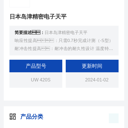
日本岛津精密电子天平
简要描述：
日本岛津精密电子天平
响应性提高：只需0.7秒完成计测（-S型）
耐冲击性提高：耐冲击的耐久性设计 温度特性
提高：可进行随时间变化极少的计测 采用PS
C全自动校准，灵敏度随时保持一定。
产品型号
更新时间
可稳定地进行测定（UW系列）采用方便的定时校准
UW 420S
2024-01-02
功能，可按设定的时刻自动进行灵敏度校准
（UW系列）（必要时随时可用按键操作的「电动校
准」）
产品分类