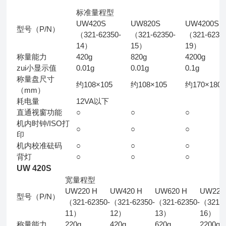
标准量程型
UW420S
UW820S
UW4200S
型号（P/N）
（321-62350-
（321-62350-
（321-6235
14）
15）
19）
称量能力
420g
820g
4200g
zui小显示值
0.01g
0.01g
0.1g
称量盘尺寸
约108×105
约108×105
约170×180
（mm）
耗电量
12VA以下
直通视窗功能
○
○
○
机内时钟/ISO打
○
○
○
印
机内校准砝码
○
○
○
背灯
○
○
○
UW 420S
宽量程型
UW220 H
UW420 H
UW620 H
UW220
型号（P/N）
（321-62350-
（321-62350-
（321-62350-
（321-6
11）
12）
13）
16）
称量能力
220g
420g
620g
2200g