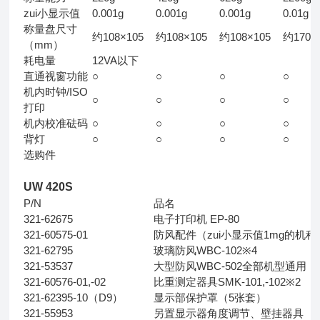
zui小显示值
0.001g
0.001g
0.001g
0.01g
称量盘尺寸
约108×105
约108×105
约108×105
约170×
（mm）
耗电量
12VA以下
直通视窗功能
○
○
○
○
机内时钟/ISO
○
○
○
○
打印
机内校准砝码
○
○
○
○
背灯
○
○
○
○
选购件
UW 420S
P/N
品名
321-62675
电子打印机 EP-80
321-60575-01
防风配件（zui小显示值1mg的机
321-62795
玻璃防风WBC-102※4
321-53537
大型防风WBC-502全部机型通用
321-60576-01,-02
比重测定器具SMK-101,-102※2
321-62395-10（D9）
显示部保护罩（5张套）
321-55953
另置显示器角度调节、壁挂器具