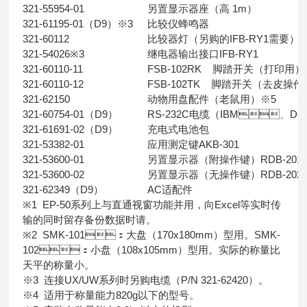
321-55954-01
另置显示器座（高 1m）
321-61195-01（D9）※3
比较仪蜂鸣器
321-60112
比较器灯（另购的IFB-RY1需要）
321-54026※3
继电器输出接口IFB-RY1
321-60110-11
FSB-102RK 脚踏开关（打印用）
321-60110-12
FSB-102TK 脚踏开关（去皮操
321-62150
动物用盘配件（老鼠用）※5
321-60754-01（D9）
RS-232C电缆（IBM、DOS
321-61691-02（D9）
充电式电池包
321-53382-01
应用测定键AKB-301
321-53600-01
另置显示器（附操作键）RDB-201
321-53600-02
另置显示器（无操作键）RDB-202
321-62349（D9）
AC适配件
※1 EP-50系列上与直通视窗功能并用，向Excel等实时传
输的同时留存备份数据时请。
※2 SMK-101：大盘（170x180mm）型用。SMK-
102：小盘（108x105mm）型用。实际的称量比
天平的称量小。
※3 连接UX/UW系列时另购电缆（P/N 321-62420）。
※4 适用于称量能力820g以下的型号。