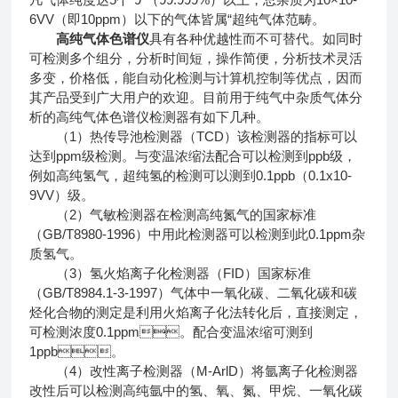
6VV（即10ppm）以下的气体皆属“超纯气体范畴。
高纯气体色谱仪
具有各种优越性而不可替代。如同时
可检测多个组分，分析时间短，操作简便，分析技术灵活
多变，价格低，能自动化检测与计算机控制等优点，因而
其产品受到广大用户的欢迎。目前用于纯气中杂质气体分
析的高纯气体色谱仪检测器有如下几种。
（1）热传导池检测器（TCD）该检测器的指标可以
达到ppm级检测。与变温浓缩法配合可以检测到ppb级，
例如高纯氢气，超纯氢的检测可以测到0.1ppb（0.1x10-
9VV）级。
（2）气敏检测器在检测高纯氮气的国家标准
（GB/T8980-1996）中用此检测器可以检测到此0.1ppm杂
质氢气。
（3）氢火焰离子化检测器（FID）国家标准
（GB/T8984.1-3-1997）气体中一氧化碳、二氧化碳和碳
烃化合物的测定是利用火焰离子化法转化后，直接测定，
可检测浓度0.1ppm。配合变温浓缩可测到
1ppb。
（4）改性离子检测器（M-ArlD）将氩离子化检测器
改性后可以检测高纯氩中的氢、氧、氮、甲烷、一氧化碳